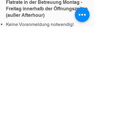
Flatrate in der Betreuung Montag -
Freitag innerhalb der Öffnungszeiten
(außer Afterhour)
Keine Voranmeldung notwendig!
Aufnahmegarantie innerhalb der
Tagesbetreuung von mc-dog
Bevorzugte Aufnahme & preislicher
Vorteil in der Pension von mc-dog
3 Monate Mindestlaufzeit (danach
monatlich kündbar)
Welpenstarterpaket (bis
einschließlich 20. Lebenswoche)
Zuschlag für Welpen im Abo (zum 1/2
Abo 170
€ / zum vollen Abo 200€)
170€ / 200€
Welpen benötigen eine deutlich
stärkere Aufmerksamkeit & Fürsorge in