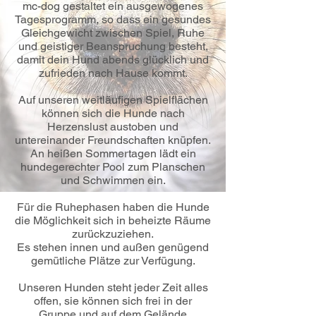
mc-dog gestaltet ein ausgewogenes
Tagesprogramm, so dass ein gesundes
Gleichgewicht zwischen Spiel, Ruhe
und geistiger Beanspruchung besteht,
damit dein Hund abends glücklich und
zufrieden nach Hause kommt.
Auf unseren weitläufigen Spielflächen
können sich die Hunde nach
Herzenslust austoben und
untereinander Freundschaften knüpfen.
An heißen Sommertagen lädt ein
hundegerechter Pool zum Planschen
und Schwimmen ein.
Für die Ruhephasen haben die Hunde
die Möglichkeit sich in beheizte Räume
zurückzuziehen.
Es stehen innen und außen genügend
gemütliche Plätze zur Verfügung.
Unseren Hunden steht jeder Zeit alles
offen, sie können sich frei in der
Gruppe und auf dem Gelände