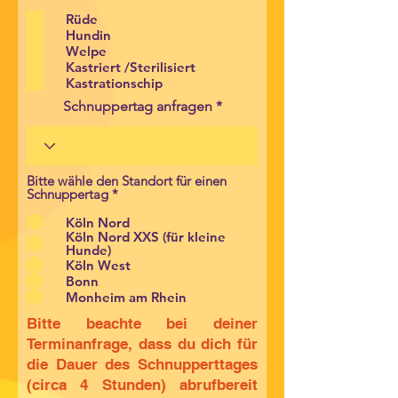
f
l
Rüde
i
Hundin
c
Welpe
h
Kastriert /Sterilisiert
t
Kastrationschip
f
e
Schnuppertag anfragen
l
d
Bitte wähle den Standort für einen
Schnuppertag
*
Köln Nord
Köln Nord XXS (für kleine
Hunde)
Köln West
Bonn
Monheim am Rhein
Bitte beachte bei deiner
Terminanfrage, dass du dich für
die Dauer des Schnupperttages
(circa 4 Stunden) abrufbereit